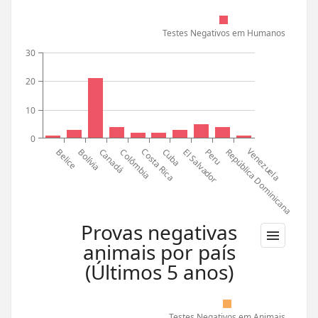
Testes Negativos em Humanos
30
20
10
0
Costa Rica
Venezuela
Cuba
Canadá
Peru
Bolívia
Belice
El Salvador
República Dominicana
Colômbia
Provas negativas
animais por país
(Últimos 5 anos)
Testes Negativos em Animais