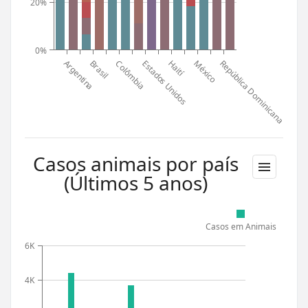
20%
0%
Argentina
Estados Unidos
Brasil
Haití
México
República Dominicana
Colômbia
Casos animais por país
(Últimos 5 anos)
Casos em Animais
6K
4K