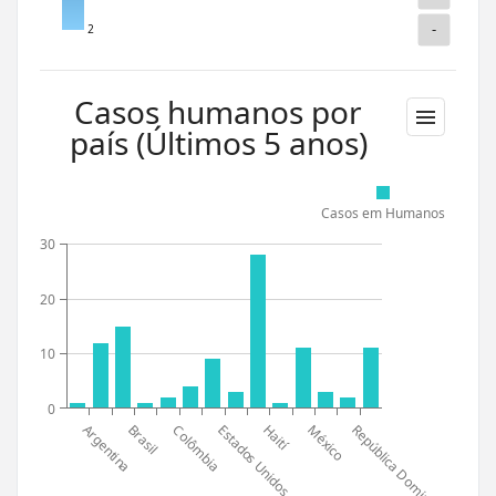
-
2
Casos humanos por
país (Últimos 5 anos)
Casos em Humanos
30
20
10
0
Argentina
Estados Unidos
Brasil
Haití
México
República Dominicana
Colômbia