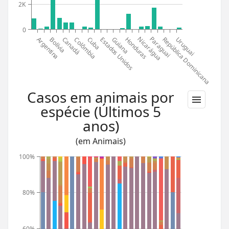
2K
0
Paraguai
Nicarágua
Argentina
Honduras
Estados Unidos
Cuba
Canadá
Guiana
Bolívia
Uruguai
República Dominicana
Colômbia
Casos em animais por
espécie (Últimos 5
anos)
(em Animais)
100%
80%
60%