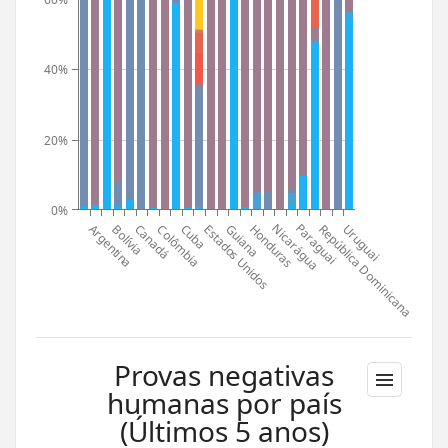
40%
20%
0%
Paraguai
Nicarágua
Argentina
Honduras
Estados Unidos
Cuba
Canadá
Guiana
Bolívia
Uruguai
República Dominicana
Colômbia
Provas negativas
humanas por país
(Últimos 5 anos)